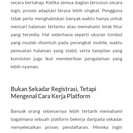
secara bertahap. Ketika semua bagian tersusun secara
logis, proses adaptasi terasa lebih singkat. Pengguna
tidak perlu menghabiskan banyak waktu hanya untuk
mencari halaman tertentu atau memahami letak fitur
yang tersedia. Hal sederhana seperti ukuran tombol
yang mudah disentuh pada perangkat mobile, waktu
pemuatan halaman yang stabil, serta tampilan yang
konsisten juga ikut memberikan pengalaman yang
lebih nyaman.
Bukan Sekadar Registrasi, Tetapi
Mengenal Cara Kerja Platform
Banyak orang sebenarnya lebih tertarik memahami
bagaimana sebuah platform bekerja daripada sekadar
menyelesaikan proses pendaftaran. Mereka ingin