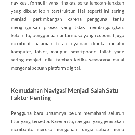
navigasi, formulir yang ringkas, serta langkah-langkah
yang dibuat lebih terstruktur. Hal seperti ini sering
menjadi pertimbangan karena pengguna tentu
menginginkan proses yang tidak membingungkan.
Selain itu, penggunaan antarmuka yang responsif juga
membuat halaman tetap nyaman dibuka melalui
komputer, tablet, maupun smartphone. Inilah yang
sering menjadi nilai tambah ketika seseorang mulai
mengenal sebuah platform digital.
Kemudahan Navigasi Menjadi Salah Satu
Faktor Penting
Pengguna baru umumnya belum memahami seluruh
fitur yang tersedia. Karena itu, navigasi yang jelas akan
membantu mereka mengenali fungsi setiap menu