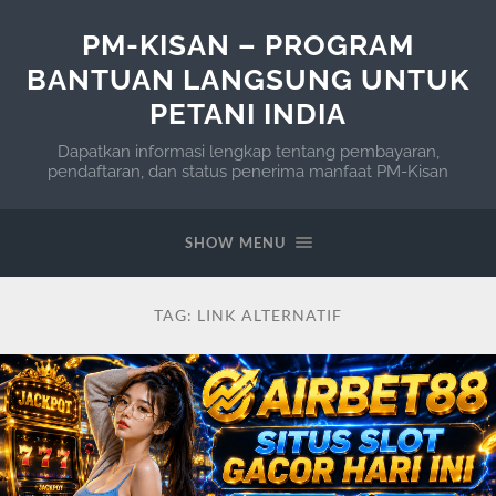
PM-KISAN – PROGRAM
BANTUAN LANGSUNG UNTUK
PETANI INDIA
Dapatkan informasi lengkap tentang pembayaran,
pendaftaran, dan status penerima manfaat PM-Kisan
SHOW MENU
TAG:
LINK ALTERNATIF